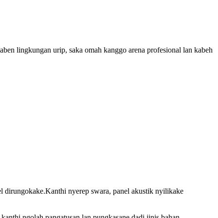
aben lingkungan urip, saka omah kanggo arena profesional lan kabeh
l dirungokake.Kanthi nyerep swara, panel akustik nyilikake
kanthi ngolah pangatusan lan pungkasane dadi jinis bahan