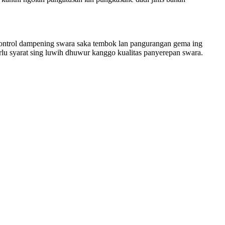
ontrol dampening swara saka tembok lan pangurangan gema ing
erlu syarat sing luwih dhuwur kanggo kualitas panyerepan swara.