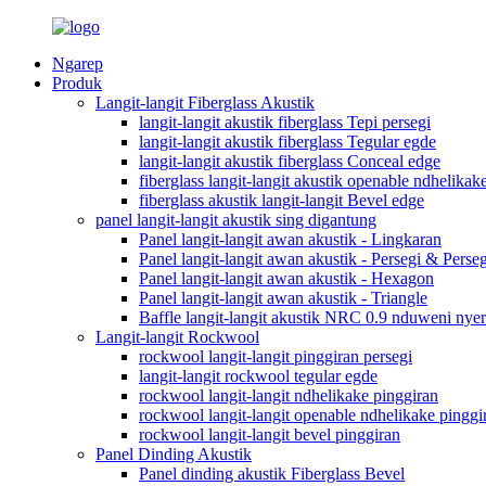
Ngarep
Produk
Langit-langit Fiberglass Akustik
langit-langit akustik fiberglass Tepi persegi
langit-langit akustik fiberglass Tegular egde
langit-langit akustik fiberglass Conceal edge
fiberglass langit-langit akustik openable ndhelikak
fiberglass akustik langit-langit Bevel edge
panel langit-langit akustik sing digantung
Panel langit-langit awan akustik - Lingkaran
Panel langit-langit awan akustik - Persegi & Perse
Panel langit-langit awan akustik - Hexagon
Panel langit-langit awan akustik - Triangle
Baffle langit-langit akustik NRC 0.9 nduweni nyer
Langit-langit Rockwool
rockwool langit-langit pinggiran persegi
langit-langit rockwool tegular egde
rockwool langit-langit ndhelikake pinggiran
rockwool langit-langit openable ndhelikake pinggi
rockwool langit-langit bevel pinggiran
Panel Dinding Akustik
Panel dinding akustik Fiberglass Bevel