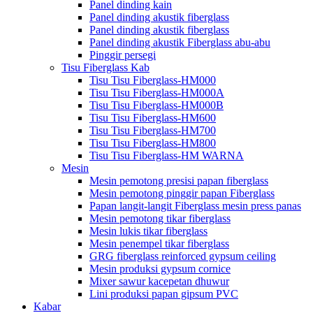
Panel dinding kain
Panel dinding akustik fiberglass
Panel dinding akustik fiberglass
Panel dinding akustik Fiberglass abu-abu
Pinggir persegi
Tisu Fiberglass Kab
Tisu Tisu Fiberglass-HM000
Tisu Tisu Fiberglass-HM000A
Tisu Tisu Fiberglass-HM000B
Tisu Tisu Fiberglass-HM600
Tisu Tisu Fiberglass-HM700
Tisu Tisu Fiberglass-HM800
Tisu Tisu Fiberglass-HM WARNA
Mesin
Mesin pemotong presisi papan fiberglass
Mesin pemotong pinggir papan Fiberglass
Papan langit-langit Fiberglass mesin press panas
Mesin pemotong tikar fiberglass
Mesin lukis tikar fiberglass
Mesin penempel tikar fiberglass
GRG fiberglass reinforced gypsum ceiling
Mesin produksi gypsum cornice
Mixer sawur kacepetan dhuwur
Lini produksi papan gipsum PVC
Kabar