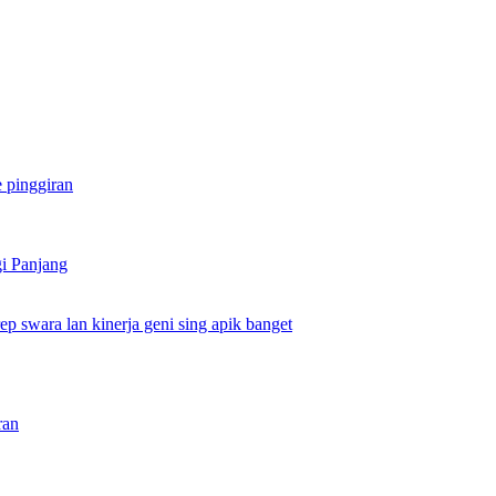
e pinggiran
gi Panjang
ep swara lan kinerja geni sing apik banget
ran