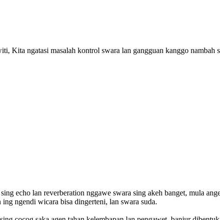
ti, Kita ngatasi masalah kontrol swara lan gangguan kanggo nambah s
 sing echo lan reverberation nggawe swara sing akeh banget, mula ange
ing ngendi wicara bisa dingerteni, lan swara suda.
sing cocog saka agen tahan kelembapan lan pengawet, banjur dibentuk 