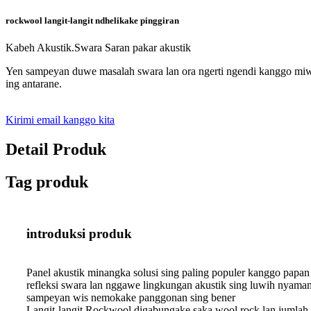
rockwool langit-langit ndhelikake pinggiran
Kabeh Akustik.Swara Saran pakar akustik
Yen sampeyan duwe masalah swara lan ora ngerti ngendi kanggo miwi
ing antarane.
Kirimi email kanggo kita
Detail Produk
Tag produk
introduksi produk
Panel akustik minangka solusi sing paling populer kanggo papan
refleksi swara lan nggawe lingkungan akustik sing luwih nyaman 
sampeyan wis nemokake panggonan sing bener
Langit-langit Rockwool digabungake saka wool rock lan jumlah 