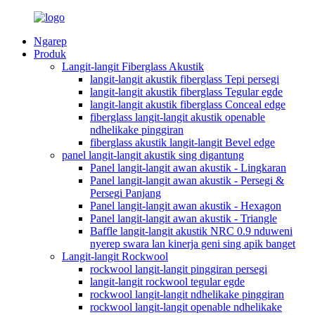
Ngarep
Produk
Langit-langit Fiberglass Akustik
langit-langit akustik fiberglass Tepi persegi
langit-langit akustik fiberglass Tegular egde
langit-langit akustik fiberglass Conceal edge
fiberglass langit-langit akustik openable
ndhelikake pinggiran
fiberglass akustik langit-langit Bevel edge
panel langit-langit akustik sing digantung
Panel langit-langit awan akustik - Lingkaran
Panel langit-langit awan akustik - Persegi &
Persegi Panjang
Panel langit-langit awan akustik - Hexagon
Panel langit-langit awan akustik - Triangle
Baffle langit-langit akustik NRC 0.9 nduweni
nyerep swara lan kinerja geni sing apik banget
Langit-langit Rockwool
rockwool langit-langit pinggiran persegi
langit-langit rockwool tegular egde
rockwool langit-langit ndhelikake pinggiran
rockwool langit-langit openable ndhelikake