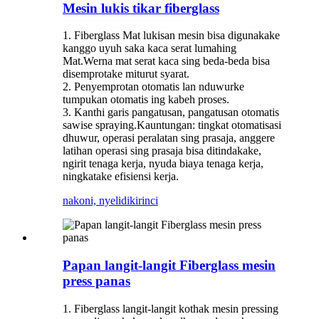
Mesin lukis tikar fiberglass
1. Fiberglass Mat lukisan mesin bisa digunakake
kanggo uyuh saka kaca serat lumahing
Mat.Werna mat serat kaca sing beda-beda bisa
disemprotake miturut syarat.
2. Penyemprotan otomatis lan nduwurke
tumpukan otomatis ing kabeh proses.
3. Kanthi garis pangatusan, pangatusan otomatis
sawise spraying.Kauntungan: tingkat otomatisasi
dhuwur, operasi peralatan sing prasaja, anggere
latihan operasi sing prasaja bisa ditindakake,
ngirit tenaga kerja, nyuda biaya tenaga kerja,
ningkatake efisiensi kerja.
nakoni, nyelidiki
rinci
Papan langit-langit Fiberglass mesin
press panas
1. Fiberglass langit-langit kothak mesin pressing