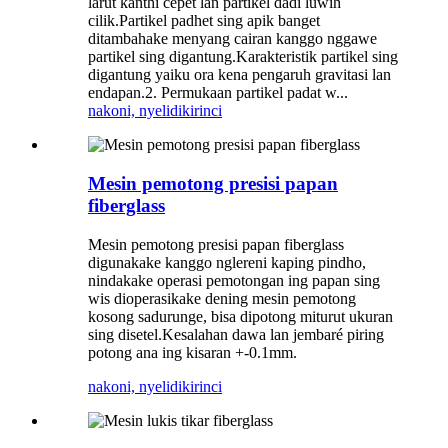
larut kanthi cepet lan partikel dadi luwih
cilik.Partikel padhet sing apik banget
ditambahake menyang cairan kanggo nggawe
partikel sing digantung.Karakteristik partikel sing
digantung yaiku ora kena pengaruh gravitasi lan
endapan.2. Permukaan partikel padat w...
nakoni, nyelidiki
rinci
Mesin pemotong presisi papan
fiberglass
Mesin pemotong presisi papan fiberglass
digunakake kanggo nglereni kaping pindho,
nindakake operasi pemotongan ing papan sing
wis dioperasikake dening mesin pemotong
kosong sadurunge, bisa dipotong miturut ukuran
sing disetel.Kesalahan dawa lan jembaré piring
potong ana ing kisaran +-0.1mm.
nakoni, nyelidiki
rinci