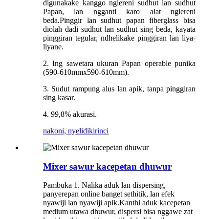
digunakake kanggo nglereni sudhut lan sudhut
Papan, lan ngganti karo alat nglereni
beda.Pinggir lan sudhut papan fiberglass bisa
diolah dadi sudhut lan sudhut sing beda, kayata
pinggiran tegular, ndhelikake pinggiran lan liya-
liyane.
2. Ing sawetara ukuran Papan operable punika
(590-610mmx590-610mm).
3. Sudut rampung alus lan apik, tanpa pinggiran
sing kasar.
4. 99,8% akurasi.
nakoni, nyelidiki
rinci
Mixer sawur kacepetan dhuwur
Pambuka 1. Nalika aduk lan dispersing,
panyerepan online banget sethitik, lan efek
nyawiji lan nyawiji apik.Kanthi aduk kacepetan
medium utawa dhuwur, dispersi bisa nggawe zat