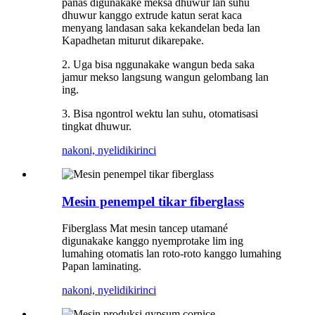
panas digunakake meksa dhuwur lan suhu
dhuwur kanggo extrude katun serat kaca
menyang landasan saka kekandelan beda lan
Kapadhetan miturut dikarepake.
2. Uga bisa nggunakake wangun beda saka
jamur mekso langsung wangun gelombang lan
ing.
3. Bisa ngontrol wektu lan suhu, otomatisasi
tingkat dhuwur.
nakoni, nyelidiki
rinci
Mesin penempel tikar fiberglass
Fiberglass Mat mesin tancep utamané
digunakake kanggo nyemprotake lim ing
lumahing otomatis lan roto-roto kanggo lumahing
Papan laminating.
nakoni, nyelidiki
rinci