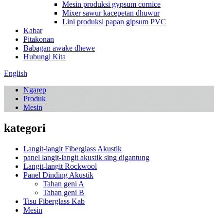
Mesin produksi gypsum cornice
Mixer sawur kacepetan dhuwur
Lini produksi papan gipsum PVC
Kabar
Pitakonan
Babagan awake dhewe
Hubungi Kita
English
Ngarep
Produk
Mesin
kategori
Langit-langit Fiberglass Akustik
panel langit-langit akustik sing digantung
Langit-langit Rockwool
Panel Dinding Akustik
Tahan geni A
Tahan geni B
Tisu Fiberglass Kab
Mesin