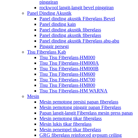
pinggiran
rockwool langit-langit bevel pinggiran
Panel Dinding Akustik
Panel dinding akustik Fiberglass Bevel
Panel dinding kain
Panel dinding akustik fiberglass
Panel dinding akustik fiberglass
Panel dinding akustik Fiberglass abu-abu
Pinggir persegi
Tisu Fiberglass Kab
Tisu Tisu Fiberglass-HM000
Tisu Tisu Fiberglass-HM000A
Tisu Tisu Fiberglass-HM000B
Tisu Tisu Fiberglass-HM600
Tisu Tisu Fiberglass-HM700
Tisu Tisu Fiberglass-HM800
Tisu Tisu Fiberglass-HM WARNA
Mesin
Mesin pemotong presisi papan fiberglass
Mesin pemotong pinggir papan Fiberglass
Papan langit-langit Fiberglass mesin press panas
Mesin pemotong tikar fiberglass
Mesin lukis tikar fiberglass
Mesin penempel tikar fiberglass
GRG fiberglass reinforced gypsum ceiling