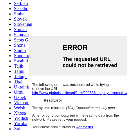
Serbian
Sesotho
Sinhala
Slovak
Slovenian
Somali
Samoan
Scots Gaelic
Shona
Sindhi
Sundanese
Swahili
Tajik
Tamil
Telugu
Thai
Ukrainian
Urdu
Uzbek
Vietnamese
Welsh
Xhosa
Yiddish
Yoruba
Zulu