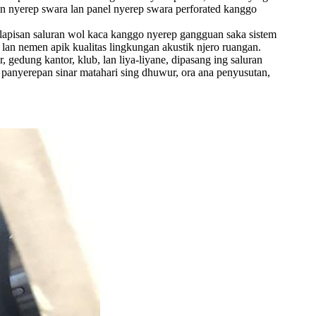
n nyerep swara lan panel nyerep swara perforated kanggo
apisan saluran wol kaca kanggo nyerep gangguan saka sistem
lan nemen apik kualitas lingkungan akustik njero ruangan.
edung kantor, klub, lan liya-liyane, dipasang ing saluran
t panyerepan sinar matahari sing dhuwur, ora ana penyusutan,