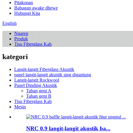
Pitakonan
Babagan awake dhewe
Hubungi Kita
English
Ngarep
Produk
Tisu Fiberglass Kab
kategori
Langit-langit Fiberglass Akustik
panel langit-langit akustik sing digantung
Langit-langit Rockwool
Panel Dinding Akustik
Tahan geni A
Tahan geni B
Tisu Fiberglass Kab
Mesin
NRC 0.9 langit-langit akustik ba...