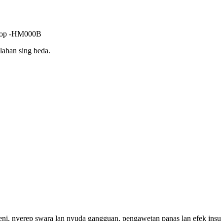
oskop -HM000B
lahan sing beda.
geni, nyerep swara lan nyuda gangguan, pengawetan panas lan efek insula