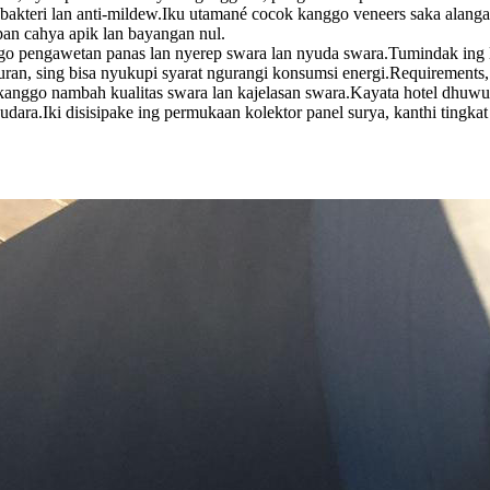
kteri lan anti-mildew.Iku utamané cocok kanggo veneers saka alanga
an cahya apik lan bayangan nul.
 pengawetan panas lan nyerep swara lan nyuda swara.Tumindak ing l
an, sing bisa nyukupi syarat ngurangi konsumsi energi.Requirements, 
nggo nambah kualitas swara lan kajelasan swara.Kayata hotel dhuwur, g
dara.Iki disisipake ing permukaan kolektor panel surya, kanthi tingka