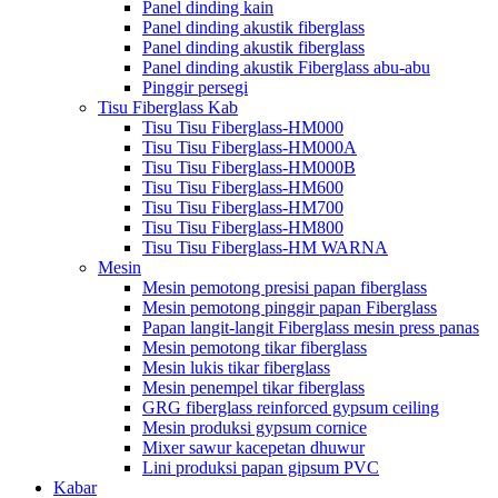
Panel dinding kain
Panel dinding akustik fiberglass
Panel dinding akustik fiberglass
Panel dinding akustik Fiberglass abu-abu
Pinggir persegi
Tisu Fiberglass Kab
Tisu Tisu Fiberglass-HM000
Tisu Tisu Fiberglass-HM000A
Tisu Tisu Fiberglass-HM000B
Tisu Tisu Fiberglass-HM600
Tisu Tisu Fiberglass-HM700
Tisu Tisu Fiberglass-HM800
Tisu Tisu Fiberglass-HM WARNA
Mesin
Mesin pemotong presisi papan fiberglass
Mesin pemotong pinggir papan Fiberglass
Papan langit-langit Fiberglass mesin press panas
Mesin pemotong tikar fiberglass
Mesin lukis tikar fiberglass
Mesin penempel tikar fiberglass
GRG fiberglass reinforced gypsum ceiling
Mesin produksi gypsum cornice
Mixer sawur kacepetan dhuwur
Lini produksi papan gipsum PVC
Kabar