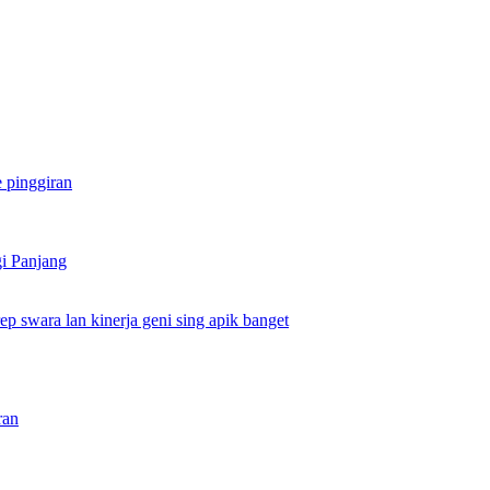
e pinggiran
gi Panjang
ep swara lan kinerja geni sing apik banget
ran