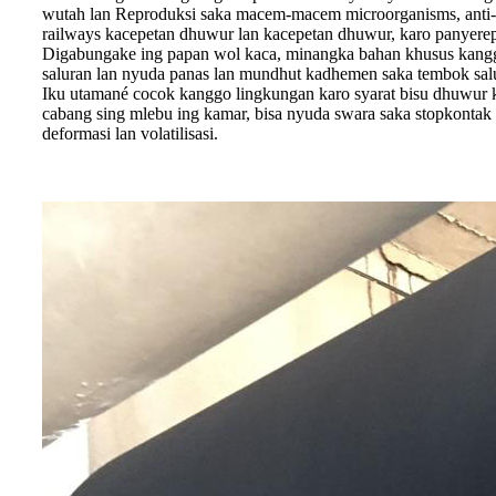
wutah lan Reproduksi saka macem-macem microorganisms, anti-ba
railways kacepetan dhuwur lan kacepetan dhuwur, karo panyerep
Digabungake ing papan wol kaca, minangka bahan khusus kanggo
saluran lan nyuda panas lan mundhut kadhemen saka tembok salur
Iku utamané cocok kanggo lingkungan karo syarat bisu dhuwur ka
cabang sing mlebu ing kamar, bisa nyuda swara saka stopkontak u
deformasi lan volatilisasi.