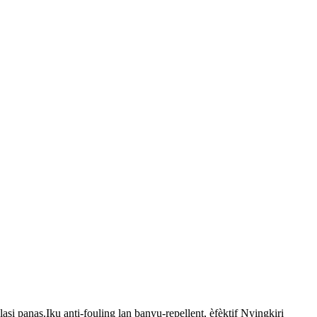
si panas.Iku anti-fouling lan banyu-repellent, èfèktif Nyingkiri