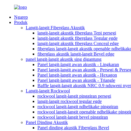
Ngarep
Produk
Langit-langit Fiberglass Akustik
langit-langit akustik fiberglass Tepi persegi
langit-langit akustik fiberglass Tegular egde
langit-langit akustik fiberglass Conceal edge
fiberglass langit-langit akustik openable ndhelikak
fiberglass akustik langit-langit Bevel edge
panel langit-langit akustik sing digantung
Panel langit-langit awan akustik - Lingkaran
Panel langit-langit awan akustik - Persegi & Perse
Panel langit-langit awan akustik - Hexagon
Panel langit-langit awan akustik - Triangle
Baffle langit-langit akustik NRC 0.9 nduweni nyer
Langit-langit Rockwool
rockwool langit-langit pinggiran persegi
langit-langit rockwool tegular egde
rockwool langit-langit ndhelikake pinggiran
rockwool langit-langit openable ndhelikake pinggi
rockwool langit-langit bevel pinggiran
Panel Dinding Akustik
Panel dinding akustik Fiberglass Bevel