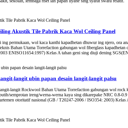
it, sekolah, lembaga riset lan papan liyane sing syarat swara relatif.
iling Akustik Tile Pabrik Kaca Wol Ceiling Panel
mukaan, wol kaca kanthi kapadhetan dhuwur ing njero, ora ana ble
knis Bahan Utama Torrefaction gabungan wol fiberglass kapadhetan d
003 ENISO11654:1997) Kelas A tahan geni sing diuji dening SGS(E
angit-langit ubin papan desain langit-langit palsu
t-langit Rockwool Bahan Utama Torrefaction gabungan wol rock ka
cat putih/semprotan ireng/werna-werna kaya sing dikarepake NRC 0.8-0
rtemen otoritatif nasional (GB / T20247-2006 / ISO354: 2003) Kelas 