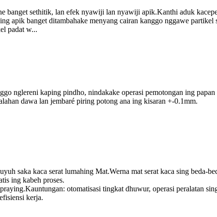
e banget sethitik, lan efek nyawiji lan nyawiji apik.Kanthi aduk kace
et sing apik banget ditambahake menyang cairan kanggo nggawe partikel s
l padat w...
nggo nglereni kaping pindho, nindakake operasi pemotongan ing papan
salahan dawa lan jembaré piring potong ana ing kisaran +-0.1mm.
uyuh saka kaca serat lumahing Mat.Werna mat serat kaca sing beda-bed
is ing kabeh proses.
raying.Kauntungan: otomatisasi tingkat dhuwur, operasi peralatan sing 
fisiensi kerja.