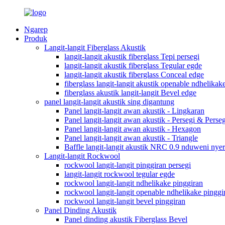
Ngarep
Produk
Langit-langit Fiberglass Akustik
langit-langit akustik fiberglass Tepi persegi
langit-langit akustik fiberglass Tegular egde
langit-langit akustik fiberglass Conceal edge
fiberglass langit-langit akustik openable ndhelikak
fiberglass akustik langit-langit Bevel edge
panel langit-langit akustik sing digantung
Panel langit-langit awan akustik - Lingkaran
Panel langit-langit awan akustik - Persegi & Perse
Panel langit-langit awan akustik - Hexagon
Panel langit-langit awan akustik - Triangle
Baffle langit-langit akustik NRC 0.9 nduweni nyer
Langit-langit Rockwool
rockwool langit-langit pinggiran persegi
langit-langit rockwool tegular egde
rockwool langit-langit ndhelikake pinggiran
rockwool langit-langit openable ndhelikake pinggi
rockwool langit-langit bevel pinggiran
Panel Dinding Akustik
Panel dinding akustik Fiberglass Bevel