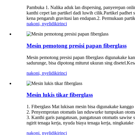
Pambuka 1. Nalika aduk lan dispersing, panyerepan onlin
kanthi cepet lan partikel dadi luwih cilik.Partikel padh
kena pengaruh gravitasi lan endapan.2. Permukaan partike
nakoni, nyelidiki
rinci
Mesin pemotong presisi papan fiberglass
Mesin pemotong presisi papan fiberglass digunakake ka
sadurunge, bisa dipotong miturut ukuran sing disetel.Ke
nakoni, nyelidiki
rinci
Mesin lukis tikar fiberglass
1. Fiberglass Mat lukisan mesin bisa digunakake kanggo 
2. Penyemprotan otomatis lan nduwurke tumpukan otomat
3. Kanthi garis pangatusan, pangatusan otomatis sawise sp
ngirit tenaga kerja, nyuda biaya tenaga kerja, ningkatake e
nakoni, nyelidiki
rinci