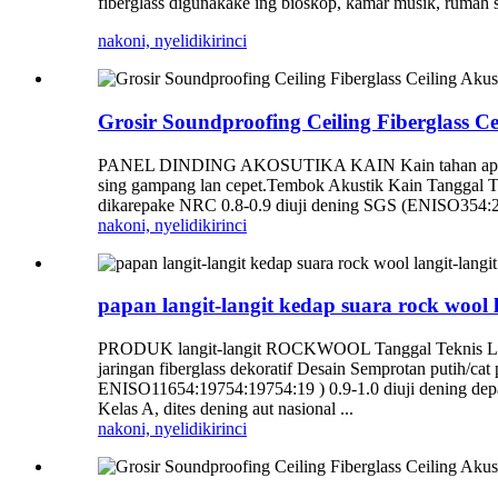
fiberglass digunakake ing bioskop, kamar musik, rumah sak
nakoni, nyelidiki
rinci
Grosir Soundproofing Ceiling Fiberglass Ce
PANEL DINDING AKOSUTIKA KAIN Kain tahan api ing per
sing gampang lan cepet.Tembok Akustik Kain Tanggal Te
dikarepake NRC 0.8-0.9 diuji dening SGS (ENISO354:2
nakoni, nyelidiki
rinci
papan langit-langit kedap suara rock wool l
PRODUK langit-langit ROCKWOOL Tanggal Teknis Langi
jaringan fiberglass dekoratif Desain Semprotan putih/
ENISO11654:19754:19754:19 ) 0.9-1.0 diuji dening depa
Kelas A, dites dening aut nasional ...
nakoni, nyelidiki
rinci