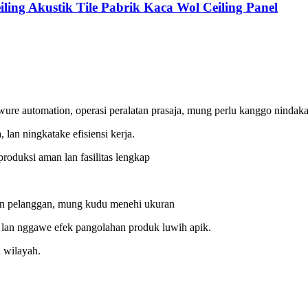
iling Akustik Tile Pabrik Kaca Wol Ceiling Panel
ure automation, operasi peralatan prasaja, mung perlu kanggo nindakak
, lan ningkatake efisiensi kerja.
produksi aman lan fasilitas lengkap
han pelanggan, mung kudu menehi ukuran
 lan nggawe efek pangolahan produk luwih apik.
n wilayah.