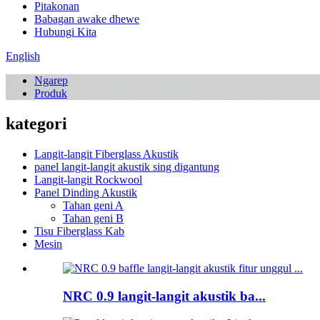
Pitakonan
Babagan awake dhewe
Hubungi Kita
English
Ngarep
Produk
kategori
Langit-langit Fiberglass Akustik
panel langit-langit akustik sing digantung
Langit-langit Rockwool
Panel Dinding Akustik
Tahan geni A
Tahan geni B
Tisu Fiberglass Kab
Mesin
NRC 0.9 langit-langit akustik ba...