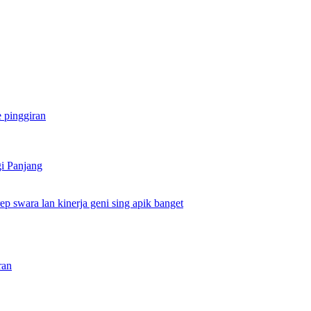
e pinggiran
gi Panjang
ep swara lan kinerja geni sing apik banget
ran