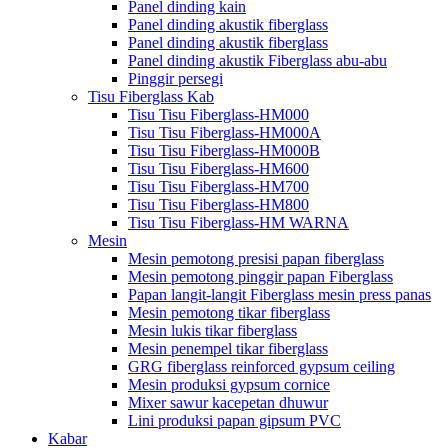
Panel dinding kain
Panel dinding akustik fiberglass
Panel dinding akustik fiberglass
Panel dinding akustik Fiberglass abu-abu
Pinggir persegi
Tisu Fiberglass Kab
Tisu Tisu Fiberglass-HM000
Tisu Tisu Fiberglass-HM000A
Tisu Tisu Fiberglass-HM000B
Tisu Tisu Fiberglass-HM600
Tisu Tisu Fiberglass-HM700
Tisu Tisu Fiberglass-HM800
Tisu Tisu Fiberglass-HM WARNA
Mesin
Mesin pemotong presisi papan fiberglass
Mesin pemotong pinggir papan Fiberglass
Papan langit-langit Fiberglass mesin press panas
Mesin pemotong tikar fiberglass
Mesin lukis tikar fiberglass
Mesin penempel tikar fiberglass
GRG fiberglass reinforced gypsum ceiling
Mesin produksi gypsum cornice
Mixer sawur kacepetan dhuwur
Lini produksi papan gipsum PVC
Kabar