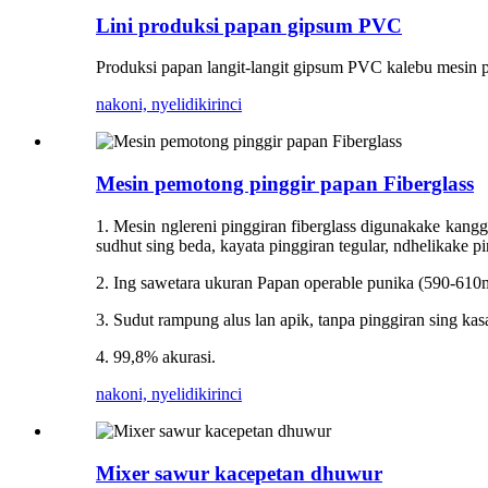
Lini produksi papan gipsum PVC
Produksi papan langit-langit gipsum PVC kalebu mesin pa
nakoni, nyelidiki
rinci
Mesin pemotong pinggir papan Fiberglass
1. Mesin nglereni pinggiran fiberglass digunakake kanggo
sudhut sing beda, kayata pinggiran tegular, ndhelikake pi
2. Ing sawetara ukuran Papan operable punika (590-6
3. Sudut rampung alus lan apik, tanpa pinggiran sing kasa
4. 99,8% akurasi.
nakoni, nyelidiki
rinci
Mixer sawur kacepetan dhuwur