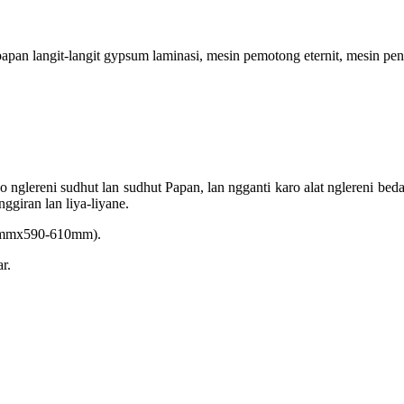
pan langit-langit gypsum laminasi, mesin pemotong eternit, mesin peng
 nglereni sudhut lan sudhut Papan, lan ngganti karo alat nglereni beda.
nggiran lan liya-liyane.
10mmx590-610mm).
r.