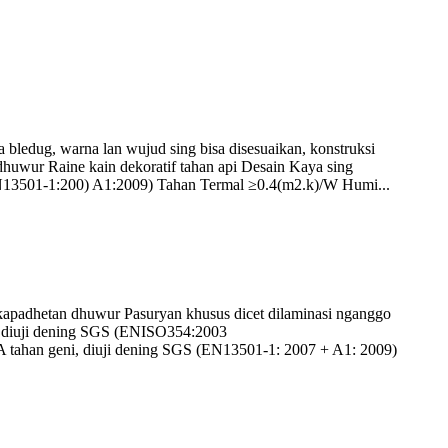
dug, warna lan wujud sing bisa disesuaikan, konstruksi
huwur Raine kain dekoratif tahan api Desain Kaya sing
N13501-1:200) A1:2009) Tahan Termal ≥0.4(m2.k)/W Humi...
padhetan dhuwur Pasuryan khusus dicet dilaminasi nganggo
.9 diuji dening SGS (ENISO354:2003
A tahan geni, diuji dening SGS (EN13501-1: 2007 + A1: 2009)