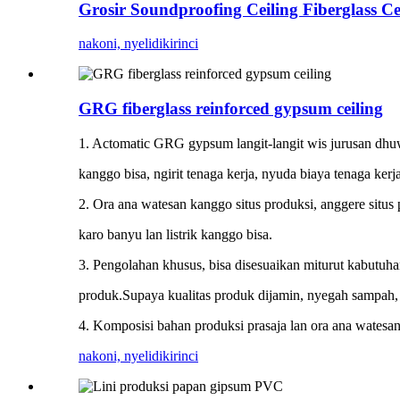
Grosir Soundproofing Ceiling Fiberglass Ce
nakoni, nyelidiki
rinci
GRG fiberglass reinforced gypsum ceiling
1. Actomatic GRG gypsum langit-langit wis jurusan dhuw
kanggo bisa, ngirit tenaga kerja, nyuda biaya tenaga kerja
2. Ora ana watesan kanggo situs produksi, anggere situs 
karo banyu lan listrik kanggo bisa.
3. Pengolahan khusus, bisa disesuaikan miturut kabutu
produk.Supaya kualitas produk dijamin, nyegah sampah,
4. Komposisi bahan produksi prasaja lan ora ana watesa
nakoni, nyelidiki
rinci